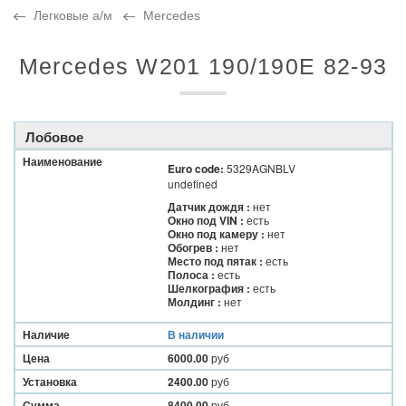
Легковые а/м
Mercedes
Mercedes W201 190/190E 82-93
Лобовое
Наименование
Euro code:
5329AGNBLV
undefined
Датчик дождя :
нет
Окно под VIN :
есть
Окно под камеру :
нет
Обогрев :
нет
Место под пятак :
есть
Полоса :
есть
Шелкография :
есть
Молдинг :
нет
Наличие
В наличии
Цена
6000.00
руб
Установка
2400.00
руб
Сумма
8400.00
руб