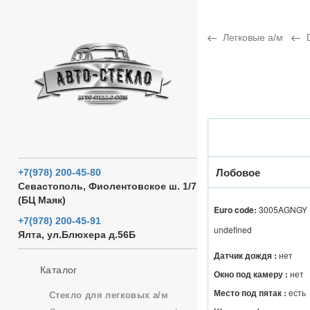
Легковые а/м
Лобовое
+7(978) 200-45-80
Севастополь, Фиолентовское ш. 1/7
(БЦ Маяк)
Euro code:
3005AGNGY
+7(978) 200-45-91
undefined
Ялта, ул.Блюхера д.56Б
Датчик дождя :
нет
Каталог
Окно под камеру :
нет
Место под пятак :
есть
Стекло для легковых а/м