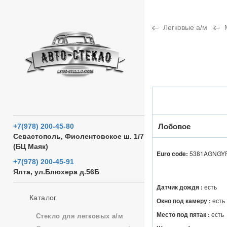
Легковые а/м
Лобовое
+7(978) 200-45-80
Севастополь, Фиолентовское ш. 1/7
(БЦ Маяк)
Euro code:
5381AGNGY
+7(978) 200-45-91
Ялта, ул.Блюхера д.56Б
Датчик дождя :
есть
Каталог
Окно под камеру :
есть
Место под пятак :
есть
Стекло для легковых а/м