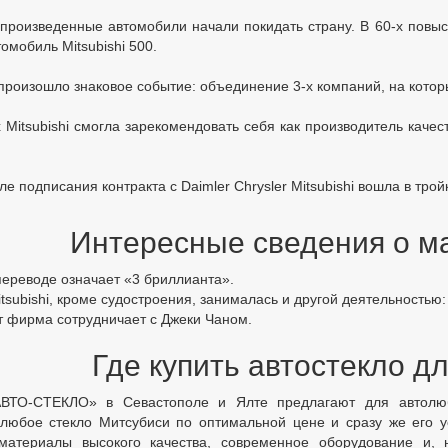
 произведенные автомобили начали покидать страну. В 60-х повыс
омобиль Mitsubishi 500.
произошло знаковое событие: объединение 3-х компаний, на которые
х Mitsubishi смогла зарекомендовать себя как производитель качес
сле подписания контракта с Daimler Chrysler Mitsubishi вошла в тр
Интересные сведения о м
 переводе означает «3 бриллианта».
tsubishi, кроме судостроения, занималась и другой деятельностью
т фирма сотрудничает с Джеки Чаном.
Где купить автостекло д
ВТО-СТЕКЛО» в Севастополе и Ялте предлагают для автолю
любое стекло Митсубиси по оптимальной цене и сразу же его у
материалы высокого качества, современное оборудование и, н