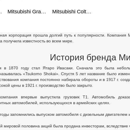
 Star 98-05
Mitsubishi Grandis 03-09
Mitsubishi Colt 04-
ная корпорация прошла долгий путь к популярности. Компания Mi
а получила известность во всем мире.
История бренда Ми
м в 1870 году стал Ятаро Ивасаки. Сначала это была неболь
называлась «Tsukomo Shokai». Спустя 5 лет название было измене
ствования компания постоянно набирала обороты и в 1917 г. созд
сокой цены в 1921 г. производство было закрыто.
компания впервые выпустила грузовик T1. Автомобиль доказа
итных автомобилей, использующихся в армейских целях.
оды запомнились выпуском автомобиля с дизельным двигателем и
-й мировой половина акций была продана инвесторам, вследствие 