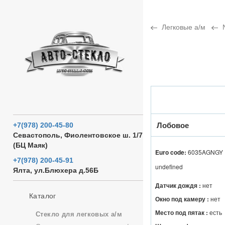
Легковые а/м
Лобовое
+7(978) 200-45-80
Севастополь, Фиолентовское ш. 1/7
(БЦ Маяк)
Euro code:
6035AGNGY
+7(978) 200-45-91
undefined
Ялта, ул.Блюхера д.56Б
Датчик дождя :
нет
Каталог
Окно под камеру :
нет
Место под пятак :
есть
Стекло для легковых а/м